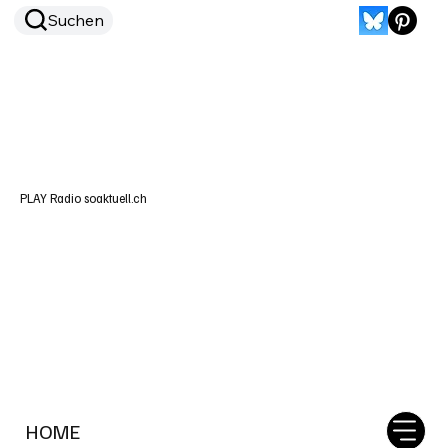
Suchen
PLAY Radio soaktuell.ch
HOME