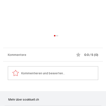
Kommentare
0.0 / 5 (0)
Kommentieren und bewerten...
Goldenes Viereck: Wie Aargau und
Solothurn den Schweizer Transit-Jackpot
Mehr über soaktuell.ch
nutzen