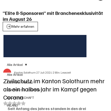
"Elite 8-Sponsoren" mit Branchenexklusivität
im August 26
Mehr erfahren
Alle Artikel
Kanton Solothurn
27. Juli 2021
2 Min. Lesezeit
Alle Artikel
Zivilschutz im Kanton Solothurn mehr
KANTON AARGAU
als ein halbes Jahr im Kampf gegen
KANTON SOLOTHURN
Corona
NACHBARSCHAFT
Mit NaN von 5 Sternen bewertet.
INLAND
Seit Anfang des Jahres standen in den drei 