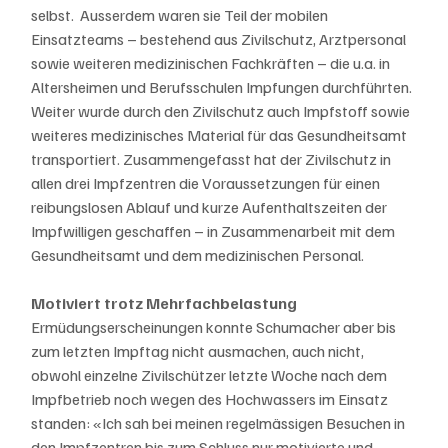
selbst.  Ausserdem waren sie Teil der mobilen 
Einsatzteams – bestehend aus Zivilschutz, Arztpersonal 
sowie weiteren medizinischen Fachkräften – die u.a. in 
Altersheimen und Berufsschulen Impfungen durchführten. 
Weiter wurde durch den Zivilschutz auch Impfstoff sowie 
weiteres medizinisches Material für das Gesundheitsamt 
transportiert. Zusammengefasst hat der Zivilschutz in 
allen drei Impfzentren die Voraussetzungen für einen 
reibungslosen Ablauf und kurze Aufenthaltszeiten der 
Impfwilligen geschaffen – in Zusammenarbeit mit dem 
Gesundheitsamt und dem medizinischen Personal.
Motiviert trotz Mehrfachbelastung
Ermüdungserscheinungen konnte Schumacher aber bis 
zum letzten Impftag nicht ausmachen, auch nicht, 
obwohl einzelne Zivilschützer letzte Woche nach dem 
Impfbetrieb noch wegen des Hochwassers im Einsatz 
standen: «Ich sah bei meinen regelmässigen Besuchen in 
den Impfzentren bis zum Schluss nur motivierte und 