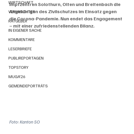
WIRTSCHAFT
Impfzentren Solothurn, Olten und Breitenbach die 
Angehörigen des Zivilschutzes im Einsatz gegen 
VERMISCHTES
die Corona-Pandemie. Nun endet das Engagement 
RATGEBER
– mit einer zufriedenstellenden Bilanz.
IN EIGENER SACHE
KOMMENTARE
LESERBRIEFE
PUBLIREPORTAGEN
TOPSTORY
MUGA'26
GEMEINDEPORTRÄTS
Foto: Kanton SO