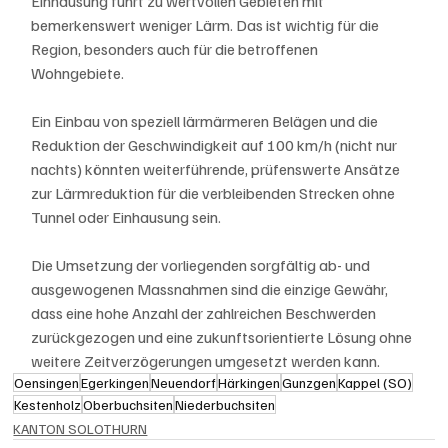
Einhausung führt zu wertvollen Gebieten mit 
bemerkenswert weniger Lärm. Das ist wichtig für die 
Region, besonders auch für die betroffenen
Wohngebiete.
Ein Einbau von speziell lärmärmeren Belägen und die 
Reduktion der Geschwindigkeit auf 100 km/h (nicht nur 
nachts) könnten weiterführende, prüfenswerte Ansätze 
zur Lärmreduktion für die verbleibenden Strecken ohne 
Tunnel oder Einhausung sein.
Die Umsetzung der vorliegenden sorgfältig ab- und 
ausgewogenen Massnahmen sind die einzige Gewähr, 
dass eine hohe Anzahl der zahlreichen Beschwerden 
zurückgezogen und eine zukunftsorientierte Lösung ohne 
weitere Zeitverzögerungen umgesetzt werden kann.
Oensingen
Egerkingen
Neuendorf
Härkingen
Gunzgen
Kappel (SO)
Kestenholz
Oberbuchsiten
Niederbuchsiten
KANTON SOLOTHURN