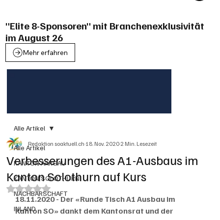
"Elite 8-Sponsoren" mit Branchenexklusivität
im August 26
Mehr erfahren
Alle Artikel
Redaktion soaktuell.ch
18. Nov. 2020
2 Min. Lesezeit
Alle Artikel
Verbesserungen des A1-Ausbaus im
KANTON AARGAU
Kanton Solothurn auf Kurs
KANTON SOLOTHURN
Mit NaN von 5 Sternen bewertet.
NACHBARSCHAFT
18.11.2020 - Der «Runde Tisch A1 Ausbau im 
INLAND
Kanton SO» dankt dem Kantonsrat und der 