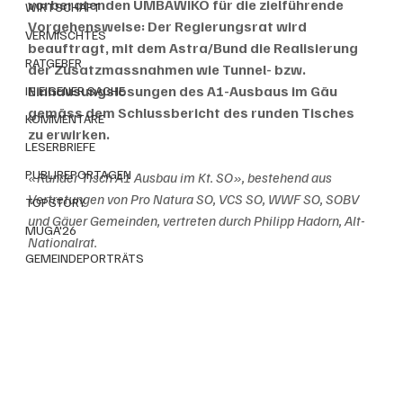
vorberatenden UMBAWIKO für die zielführende 
WIRTSCHAFT
Vorgehensweise: Der Regierungsrat wird 
VERMISCHTES
beauftragt, mit dem Astra/Bund die Realisierung 
RATGEBER
der Zusatzmassnahmen wie Tunnel- bzw. 
Einhausungslösungen des A1-Ausbaus im Gäu 
IN EIGENER SACHE
gemäss dem Schlussbericht des runden Tisches 
KOMMENTARE
zu erwirken.
LESERBRIEFE
PUBLIREPORTAGEN
«Runder Tisch A1 Ausbau im Kt. SO», bestehend aus 
Vertretungen von Pro Natura SO, VCS SO, WWF SO, SOBV 
TOPSTORY
und Gäuer Gemeinden, vertreten durch Philipp Hadorn, Alt-
MUGA'26
Nationalrat.
GEMEINDEPORTRÄTS