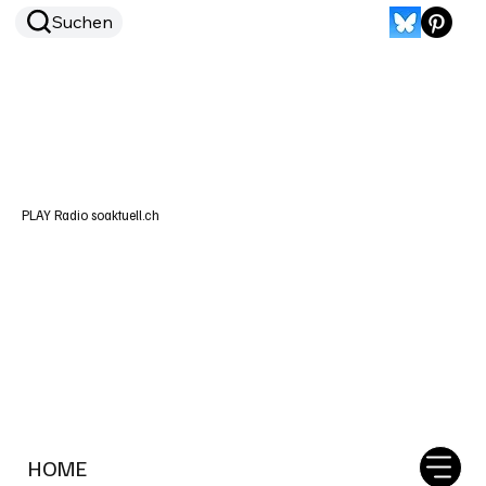
Suchen
PLAY Radio soaktuell.ch
HOME