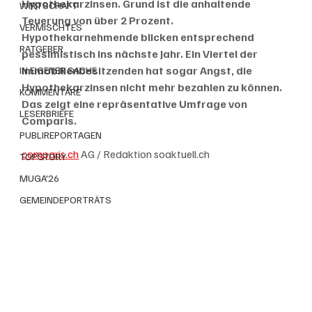
Hypothekarzinsen. Grund ist die anhaltende 
WIRTSCHAFT
Teuerung von über 2 Prozent. 
VERMISCHTES
Hypothekarnehmende blicken entsprechend 
RATGEBER
pessimistisch ins nächste Jahr. Ein Viertel der 
Immobilienbesitzenden hat sogar Angst, die 
IN EIGENER SACHE
Hypothekarzinsen nicht mehr bezahlen zu können. 
KOMMENTARE
Das zeigt eine repräsentative Umfrage von 
LESERBRIEFE
Comparis.
PUBLIREPORTAGEN
comparis.ch
 AG / Redaktion soaktuell.ch
TOPSTORY
MUGA'26
GEMEINDEPORTRÄTS