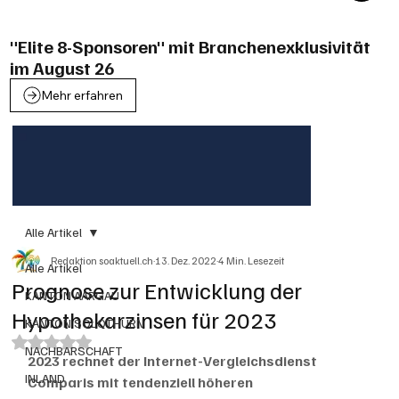
"Elite 8-Sponsoren" mit Branchenexklusivität
im August 26
Mehr erfahren
Alle Artikel
Redaktion soaktuell.ch
13. Dez. 2022
4 Min. Lesezeit
Alle Artikel
Prognose zur Entwicklung der
KANTON AARGAU
Hypothekarzinsen für 2023
KANTON SOLOTHURN
Mit NaN von 5 Sternen bewertet.
NACHBARSCHAFT
2023 rechnet der Internet-Vergleichsdienst 
INLAND
Comparis mit tendenziell höheren 