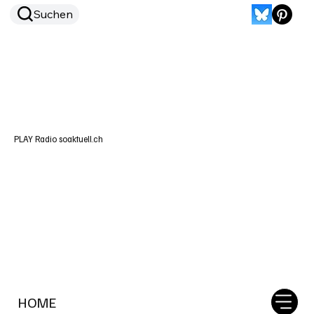
Suchen
PLAY Radio soaktuell.ch
HOME