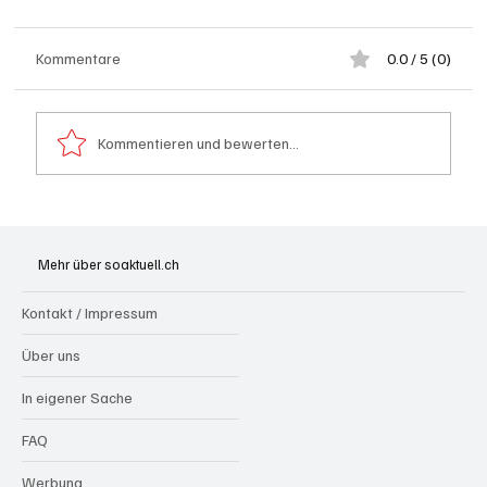
Kommentare
0.0 / 5 (0)
Kommentieren und bewerten...
Spürnasen im Dauereinsatz: Der Aargau ist
die Schweizer Hochburg der Polizeihunde
Mehr über soaktuell.ch
Kontakt / Impressum
Über uns
In eigener Sache
FAQ
Werbung