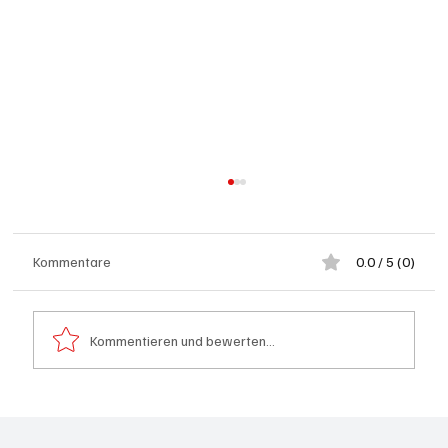
Kommentare
0.0 / 5 (0)
Kommentieren und bewerten...
Festhypotheken: Starke Zinserhöhung seit
Anfang Juli 2026