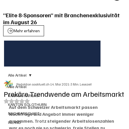
"Elite 8-Sponsoren" mit Branchenexklusivität
im August 26
Mehr erfahren
Alle Artikel
Redaktion soaktuell.ch
14. Mai 2021
3 Min. Lesezeit
Alle Artikel
Prekäre Trendwende am Arbeitsmarkt
KANTON AARGAU
Mit NaN von 5 Sternen bewertet.
KANTON SOLOTHURN
Auf dem Schweizer Arbeitsmarkt passen 
NACHBARSCHAFT
Nachfrage und Angebot immer weniger 
zusammen. Trotz steigender Arbeitslosenzahlen 
INLAND
war es noch nie so schwierig, freie Stellen zu 