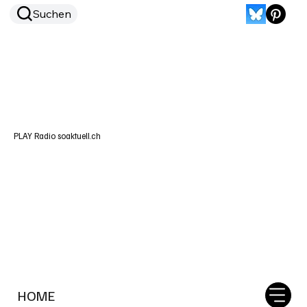
Suchen
PLAY Radio soaktuell.ch
HOME