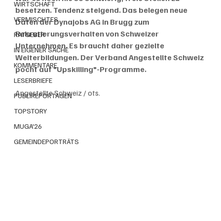
WIRTSCHAFT
besetzen. Tendenz steigend. Das belegen neue 
VERMISCHTES
Daten der Dynajobs AG in Brugg zum 
Rekrutierungsverhalten von Schweizer 
RATGEBER
Unternehmen. Es braucht daher gezielte 
IN EIGENER SACHE
Weiterbildungen. Der Verband Angestellte Schweiz 
KOMMENTARE
pocht auf "Upskilling"-Programme.
LESERBRIEFE
Angestellte Schweiz / ots.
PUBLIREPORTAGEN
TOPSTORY
MUGA'26
GEMEINDEPORTRÄTS