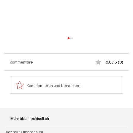
Kommentare
0.0 / 5 (0)
Kommentieren und bewerten...
Wie kleine Gratis-Online-Medien mit
Webradios die Schweizer Medienwelt
Mehr über soaktuell.ch
aufrütteln
Kontakt / Impressum