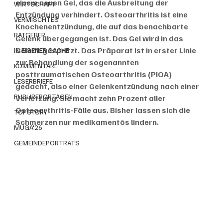
einem neuen Gel, das die Ausbreitung der 
WIRTSCHAFT
Entzündung verhindert. Osteoarthritis ist eine 
VERMISCHTES
Knochenentzündung, die auf das benachbarte 
RATGEBER
Gelenk übergegangen ist. Das Gel wird in das 
Gelenk gespritzt. Das Präparat ist in erster Linie 
IN EIGENER SACHE
zur Behandlung der sogenannten 
KOMMENTARE
posttraumatischen Osteoarthritis (PIOA) 
LESERBRIEFE
gedacht, also einer Gelenkentzündung nach einer 
PUBLIREPORTAGEN
Verletzung. Sie macht zehn Prozent aller 
Osteoarthritis-Fälle aus. Bisher lassen sich die 
TOPSTORY
Schmerzen nur medikamentös lindern.
MUGA'26
GEMEINDEPORTRÄTS