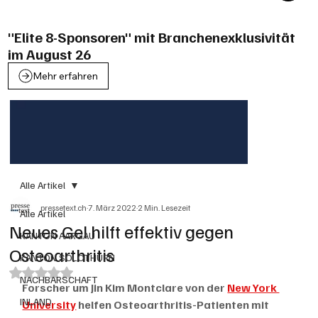
"Elite 8-Sponsoren" mit Branchenexklusivität
im August 26
Mehr erfahren
Alle Artikel
pressetext.ch
7. März 2022
2 Min. Lesezeit
Alle Artikel
Neues Gel hilft effektiv gegen
KANTON AARGAU
Osteoarthritis
KANTON SOLOTHURN
Mit NaN von 5 Sternen bewertet.
NACHBARSCHAFT
Forscher um Jin Kim Montclare von der 
New York 
INLAND
University
 helfen Osteoarthritis-Patienten mit 