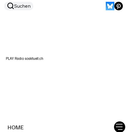
Suchen
PLAY Radio soaktuell.ch
HOME