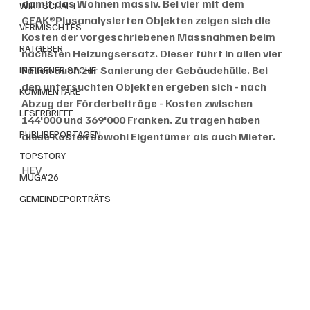
damit das Wohnen massiv. Bei vier mit dem 
WIRTSCHAFT
GEAK®Plusanalysierten Objekten zeigen sich die 
VERMISCHTES
Kosten der vorgeschriebenen Massnahmen beim 
RATGEBER
nächsten Heizungsersatz. Dieser führt in allen vier 
Fällen auch zur Sanierung der Gebäudehülle. Bei 
IN EIGENER SACHE
den untersuchten Objekten ergeben sich - nach 
KOMMENTARE
Abzug der Förderbeiträge - Kosten zwischen 
LESERBRIEFE
144'000 und 369'000 Franken. Zu tragen haben 
PUBLIREPORTAGEN
diese Kosten sowohl Eigentümer als auch Mieter.
TOPSTORY
HEV
MUGA'26
GEMEINDEPORTRÄTS