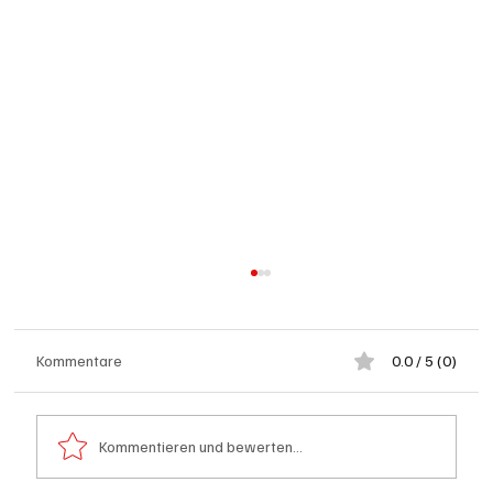
Kommentare
0.0 / 5 (0)
Kommentieren und bewerten...
Schulanfang: Achtung Kinder