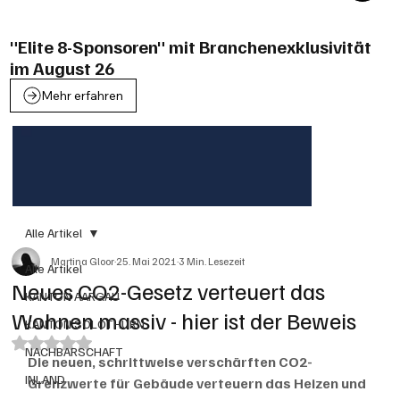
"Elite 8-Sponsoren" mit Branchenexklusivität
im August 26
Mehr erfahren
Alle Artikel
Martina Gloor
25. Mai 2021
3 Min. Lesezeit
Alle Artikel
Neues CO2-Gesetz verteuert das
KANTON AARGAU
Wohnen massiv - hier ist der Beweis
KANTON SOLOTHURN
Mit NaN von 5 Sternen bewertet.
NACHBARSCHAFT
Die neuen, schrittweise verschärften CO2-
INLAND
Grenzwerte für Gebäude verteuern das Heizen und 