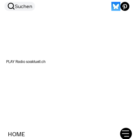
Suchen
PLAY Radio soaktuell.ch
HOME