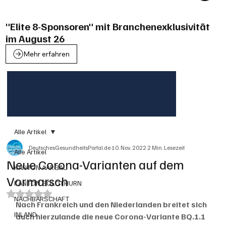
"Elite 8-Sponsoren" mit Branchenexklusivität
im August 26
Mehr erfahren
Alle Artikel
DeutschesGesundheitsPortal.de
10. Nov. 2022
2 Min. Lesezeit
Alle Artikel
Neue Corona-Varianten auf dem
KANTON AARGAU
Vormarsch
KANTON SOLOTHURN
Mit NaN von 5 Sternen bewertet.
NACHBARSCHAFT
Nach Frankreich und den Niederlanden breitet sich 
INLAND
auch hierzulande die neue Corona-Variante BQ.1.1 