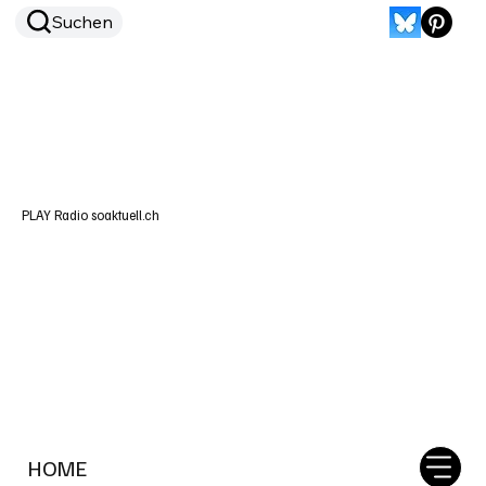
Suchen
PLAY Radio soaktuell.ch
HOME