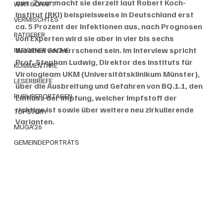
aus. Zwar macht sie derzeit laut Robert Koch-
WIRTSCHAFT
Institut (RKI) beispielsweise in Deutschland erst 
VERMISCHTES
ca. 5 Prozent der Infektionen aus, nach Prognosen 
RATGEBER
von Experten wird sie aber in vier bis sechs 
Wochen vorherrschend sein. Im Interview spricht 
IN EIGENER SACHE
Prof. Stephan Ludwig, Direktor des Instituts für 
KOMMENTARE
Virologieam UKM (Universitätsklinikum Münster), 
LESERBRIEFE
über die Ausbreitung und Gefahren von BQ.1.1, den 
PUBLIREPORTAGEN
Einfluss der Impfung, welcher Impfstoff der 
richtige ist sowie über weitere neu zirkulierende 
TOPSTORY
Varianten.
MUGA'26
GEMEINDEPORTRÄTS