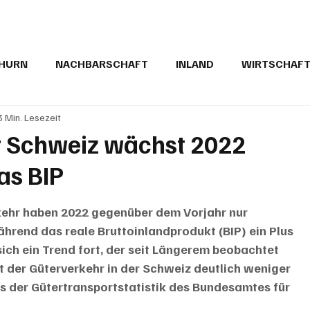
THURN
NACHBARSCHAFT
INLAND
WIRTSCHAF
3 Min. Lesezeit
BRIEFE
PUBLIREPORTAGEN
TOPSTORY
MUGA'
r Schweiz wächst 2022
as BIP
kehr haben 2022 gegenüber dem Vorjahr nur 
rend das reale Bruttoinlandprodukt (BIP) ein Plus 
ich ein Trend fort, der seit Längerem beobachtet 
 der Güterverkehr in der Schweiz deutlich weniger 
us der Gütertransportstatistik des Bundesamtes für 