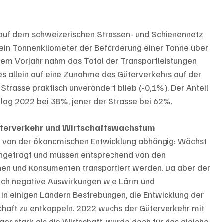
 auf dem schweizerischen Strassen- und Schienennetz 
 ein Tonnenkilometer der Beförderung einer Tonne über 
dem Vorjahr nahm das Total der Transportleistungen 
es allein auf eine Zunahme des Güterverkehrs auf der 
Strasse praktisch unverändert blieb (-0,1%). Der Anteil 
 lag 2022 bei 38%, jener der Strasse bei 62%.
üterverkehr und Wirtschaftswachstum 
rk von der ökonomischen Entwicklung abhängig: Wächst 
hgefragt und müssen entsprechend von den 
en und Konsumenten transportiert werden. Da aber der 
uch negative Auswirkungen wie Lärm und 
 in einigen Ländern Bestrebungen, die Entwicklung der 
chaft zu entkoppeln. 2022 wuchs der Güterverkehr mit 
er stark als die Wirtschaft, wurde doch für das gleiche 