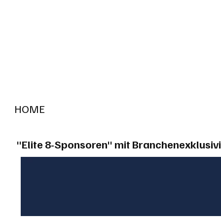
HOME
RADIO "live"
Aargau
Solothurn
Gem
"Elite 8-Sponsoren" mit Branchenexklusivi