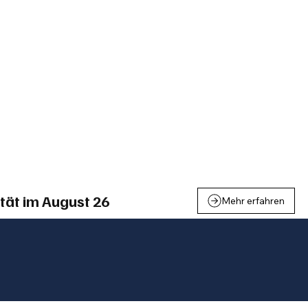
einden
Nachbarschaft
Inland
Wirtschaft
Leben
We
tät im August 26
Mehr erfahren