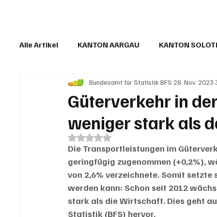
Alle Artikel
KANTON AARGAU
KANTON SOLO
Bundesamt für Statistik BFS
28. Nov. 2023
IN EIGENER SACHE
KOMMENTARE
LESER
Güterverkehr in de
weniger stark als d
Mit NaN von 5 Sternen bewertet.
Die Transportleistungen im Güterver
geringfügig zugenommen (+0,2%), wäh
von 2,6% verzeichnete. Somit setzte s
werden kann: Schon seit 2012 wächst
stark als die Wirtschaft. Dies geht a
Statistik (BFS) hervor. 