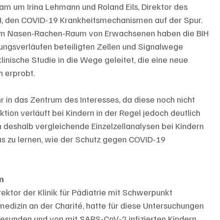
am um Irina Lehmann und Roland Eils, Direktor des 
H, den COVID-19 Krankheitsmechanismen auf der Spur. 
dem Nasen-Rachen-Raum von Erwachsenen haben die BIH 
ungsverläufen beteiligten Zellen und Signalwege 
linische Studie in die Wege geleitet, die eine neue 
 erprobt. 
 in das Zentrum des Interesses, da diese noch nicht 
tion verläuft bei Kindern in der Regel jedoch deutlich 
n deshalb vergleichende Einzelzellanalysen bei Kindern 
s zu lernen, wie der Schutz gegen COVID-19 
n
ktor der Klinik für Pädiatrie mit Schwerpunkt 
edizin an der Charité, hatte für diese Untersuchungen 
sunden und von mit SARS-CoV-2 infizierten Kindern 