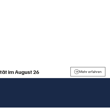
einden
Nachbarschaft
Inland
Wirtschaft
Leben
We
tät im August 26
Mehr erfahren