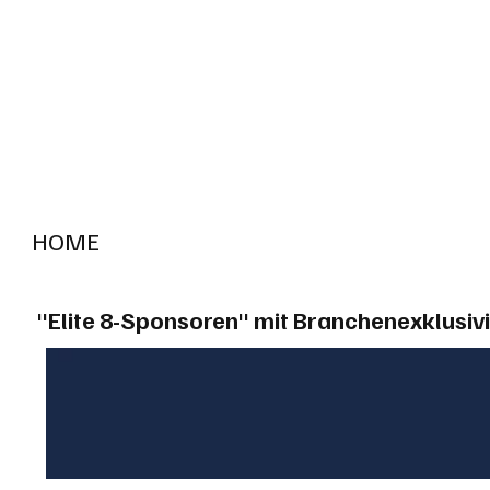
HOME
RADIO "live"
Aargau
Solothurn
Gem
"Elite 8-Sponsoren" mit Branchenexklusivi