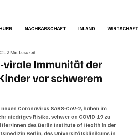
THURN
NACHBARSCHAFT
INLAND
WIRTSCHAF
2021
3 Min. Lesezeit
BRIEFE
PUBLIREPORTAGEN
TOPSTORY
MUGA'
-virale Immunität der
Kinder vor schwerem
m neuen Coronavirus SARS-CoV-2, haben im 
hr niedriges Risiko, schwer an COVID-19 zu 
er/innen des Berlin Institute of Health in der 
tsmedizin Berlin, des Universitätsklinikums in 