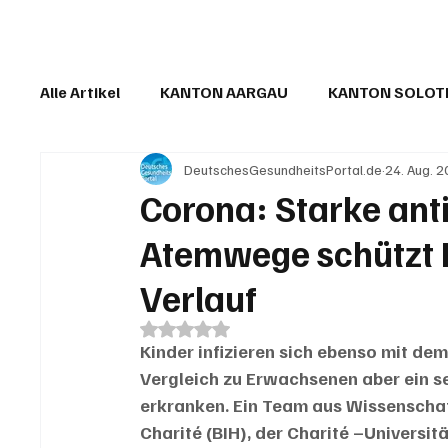
Alle Artikel
KANTON AARGAU
KANTON SOLO
DeutschesGesundheitsPortal.de
24. Aug. 
IN EIGENER SACHE
KOMMENTARE
LESER
Corona: Starke anti
Atemwege schützt 
Verlauf
Mit NaN von 5 Sternen bewertet.
Kinder infizieren sich ebenso mit de
Vergleich zu Erwachsenen aber ein se
erkranken. Ein Team aus Wissenschaftl
Charité (BIH), der Charité –Universitä