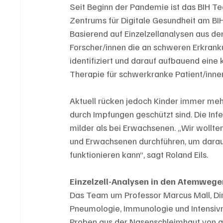
Seit Beginn der Pandemie ist das BIH Te
Zentrums für Digitale Gesundheit am BI
Basierend auf Einzelzellanalysen aus 
Forscher/innen die an schweren Erkrank
identifiziert und darauf aufbauend eine k
Therapie für schwerkranke Patient/innen
Aktuell rücken jedoch Kinder immer mehr
durch Impfungen geschützt sind. Die Infek
milder als bei Erwachsenen. „Wir wollte
und Erwachsenen durchführen, um darau
funktionieren kann“, sagt Roland Eils.
Einzelzell-Analysen in den Atemwege
Das Team um Professor Marcus Mall, Dire
Pneumologie, Immunologie und Intensivm
Proben aus der Nasenschleimhaut von ge