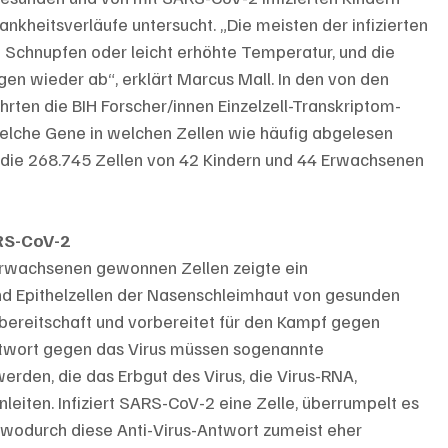
heitsverläufe untersucht. „Die meisten der infizierten 
 Schnupfen oder leicht erhöhte Temperatur, und die 
 wieder ab“, erklärt Marcus Mall. In den von den 
ten die BIH Forscher/innen Einzelzell-Transkriptom-
welche Gene in welchen Zellen wie häufig abgelesen 
die 268.745 Zellen von 42 Kindern und 44 Erwachsenen 
RS-CoV-2
Erwachsenen gewonnen Zellen zeigte ein 
d Epithelzellen der Nasenschleimhaut von gesunden 
bereitschaft und vorbereitet für den Kampf gegen 
twort gegen das Virus müssen sogenannte 
rden, die das Erbgut des Virus, die Virus-RNA, 
leiten. Infiziert SARS-CoV-2 eine Zelle, überrumpelt es 
wodurch diese Anti-Virus-Antwort zumeist eher 