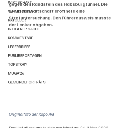
WIRTSCHAFT
gegen den Randstein des Habsburgtunnel. Die 
Staatsanwaltschaft eröffnete eine 
VERMISCHTES
Strafuntersuchung. Den Führerausweis musste 
RATGEBER
der Lenker abgeben.
IN EIGENER SACHE
KOMMENTARE
LESERBRIEFE
PUBLIREPORTAGEN
TOPSTORY
MUGA'26
GEMEINDEPORTRÄTS
Originalfoto der Kapo AG
Der Unfall ereignete sich am Montag, 21. März 2022, 