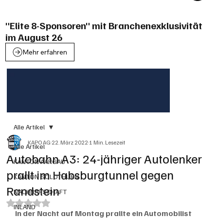
"Elite 8-Sponsoren" mit Branchenexklusivität
im August 26
Mehr erfahren
Alle Artikel
KAPO AG
22. März 2022
1 Min. Lesezeit
Alle Artikel
Autobahn A3: 24-jähriger Autolenker
KANTON AARGAU
prallt im Habsburgtunnel gegen
KANTON SOLOTHURN
Randstein
NACHBARSCHAFT
Mit NaN von 5 Sternen bewertet.
INLAND
In der Nacht auf Montag prallte ein Automobilist 