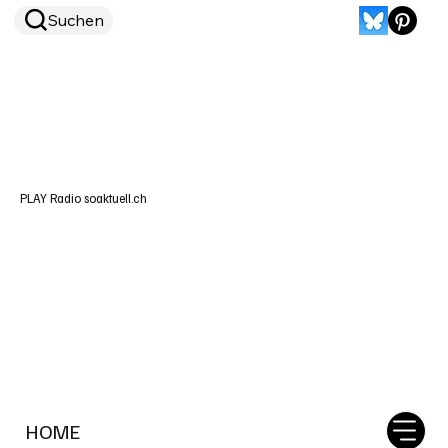
Suchen
PLAY Radio soaktuell.ch
HOME