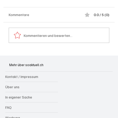
Kommentare
0.0 / 5 (0)
Kommentieren und bewerten...
Spürnasen im Dauereinsatz: Der Aargau ist
die Schweizer Hochburg der Polizeihunde
Mehr über soaktuell.ch
Kontakt / Impressum
Über uns
In eigener Sache
FAQ
Werbung