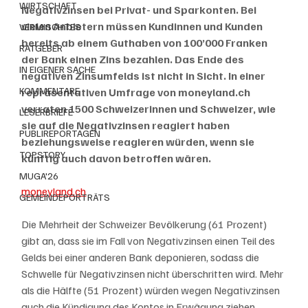
WIRTSCHAFT
Negativzinsen bei Privat- und Sparkonten. Bei 
vielen Anbietern müssen Kundinnen und Kunden 
VERMISCHTES
bereits ab einem Guthaben von 100’000 Franken 
RATGEBER
der Bank einen Zins bezahlen. Das Ende des 
IN EIGENER SACHE
negativen Zinsumfelds ist nicht in Sicht. In einer 
KOMMENTARE
repräsentativen Umfrage von moneyland.ch 
verraten 1500 Schweizerinnen und Schweizer, wie 
LESERBRIEFE
sie auf die Negativzinsen reagiert haben 
PUBLIREPORTAGEN
beziehungsweise reagieren würden, wenn sie 
TOPSTORY
künftig auch davon betroffen wären.
MUGA'26
moneyland.ch
GEMEINDEPORTRÄTS
Die Mehrheit der Schweizer Bevölkerung (61 Prozent) 
gibt an, dass sie im Fall von Negativzinsen einen Teil des 
Gelds bei einer anderen Bank deponieren, sodass die 
Schwelle für Negativzinsen nicht überschritten wird. Mehr 
als die Hälfte (51 Prozent) würden wegen Negativzinsen 
auch die Kündigung des Kontos in Erwägung ziehen 