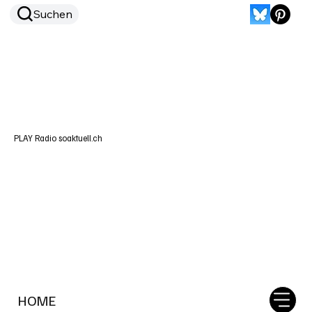
Suchen
PLAY Radio soaktuell.ch
HOME