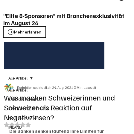
"Elite 8-Sponsoren" mit Branchenexklusivität
im August 26
Mehr erfahren
Alle Artikel
Redaktion soaktuell.ch
24. Aug. 2021
3 Min. Lesezeit
Alle Artikel
Was machen Schweizerinnen und
KANTON AARGAU
Schweizer als Reaktion auf
KANTON SOLOTHURN
Negativzinsen?
NACHBARSCHAFT
Mit NaN von 5 Sternen bewertet.
INLAND
Die Banken senken laufend ihre Limiten für 