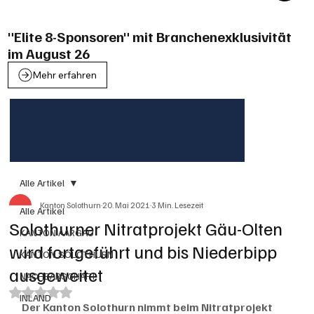
"Elite 8-Sponsoren" mit Branchenexklusivität
im August 26
Mehr erfahren
Alle Artikel
Kanton Solothurn
20. Mai 2021
3 Min. Lesezeit
Alle Artikel
Solothurner Nitratprojekt Gäu-Olten
KANTON AARGAU
wird fortgeführt und bis Niederbipp
KANTON SOLOTHURN
ausgeweitet
NACHBARSCHAFT
Mit NaN von 5 Sternen bewertet.
INLAND
Der Kanton Solothurn nimmt beim Nitratprojekt 