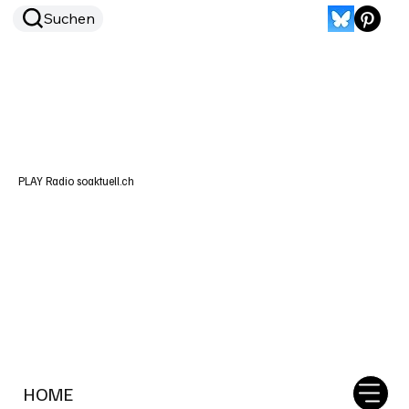
Suchen
PLAY Radio soaktuell.ch
HOME