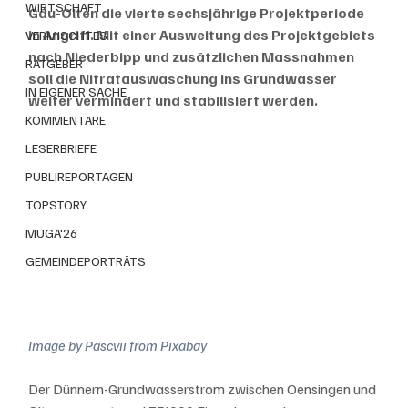
WIRTSCHAFT
Gäu-Olten die vierte sechsjährige Projektperiode 
in Angriff. Mit einer Ausweitung des Projektgebiets 
VERMISCHTES
nach Niederbipp und zusätzlichen Massnahmen 
RATGEBER
soll die Nitratauswaschung ins Grundwasser 
IN EIGENER SACHE
weiter vermindert und stabilisiert werden.
KOMMENTARE
LESERBRIEFE
PUBLIREPORTAGEN
TOPSTORY
MUGA'26
GEMEINDEPORTRÄTS
Image by 
Pascvii
 from 
Pixabay
Der Dünnern-Grundwasserstrom zwischen Oensingen und 