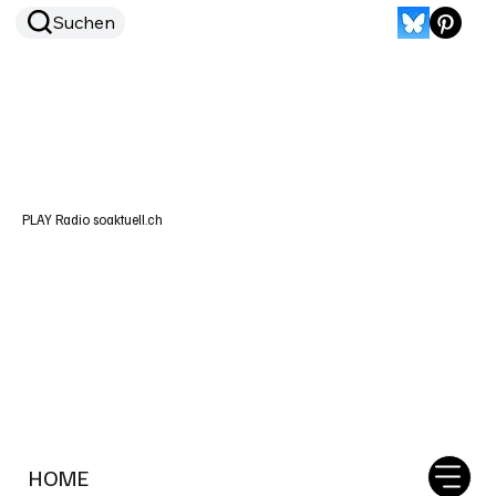
Suchen
PLAY Radio soaktuell.ch
HOME