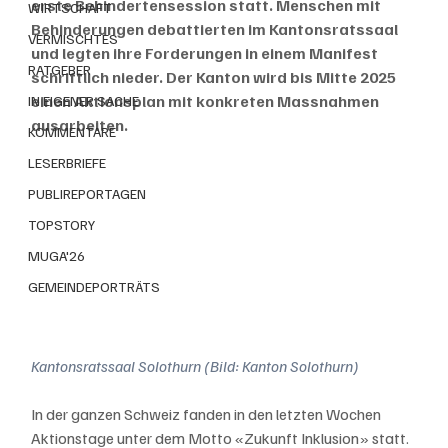
erste Behindertensession statt. Menschen mit 
WIRTSCHAFT
Behinderungen debattierten im Kantonsratssaal 
VERMISCHTES
und legten ihre Forderungen in einem Manifest 
RATGEBER
schriftlich nieder. Der Kanton wird bis Mitte 2025 
einen Aktionsplan mit konkreten Massnahmen 
IN EIGENER SACHE
ausarbeiten.
KOMMENTARE
LESERBRIEFE
PUBLIREPORTAGEN
TOPSTORY
MUGA'26
GEMEINDEPORTRÄTS
Kantonsratssaal Solothurn (Bild: Kanton Solothurn)
In der ganzen Schweiz fanden in den letzten Wochen 
Aktionstage unter dem Motto «Zukunft Inklusion» statt. 