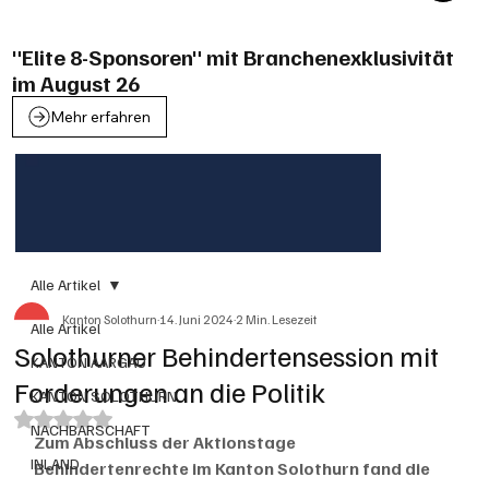
"Elite 8-Sponsoren" mit Branchenexklusivität
im August 26
Mehr erfahren
Alle Artikel
Kanton Solothurn
14. Juni 2024
2 Min. Lesezeit
Alle Artikel
Solothurner Behindertensession mit
KANTON AARGAU
Forderungen an die Politik
KANTON SOLOTHURN
Mit NaN von 5 Sternen bewertet.
NACHBARSCHAFT
Zum Abschluss der Aktionstage 
INLAND
Behindertenrechte im Kanton Solothurn fand die 