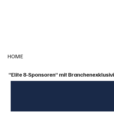
HOME
RADIO "live"
Aargau
Solothurn
Gem
"Elite 8-Sponsoren" mit Branchenexklusivi