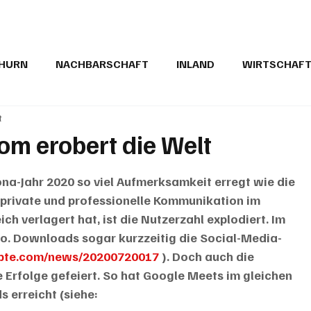
THURN
NACHBARSCHAFT
INLAND
WIRTSCHAF
t
BRIEFE
PUBLIREPORTAGEN
TOPSTORY
MUGA'
om erobert die Welt
a-Jahr 2020 so viel Aufmerksamkeit erregt wie die 
private und professionelle Kommunikation im 
ch verlagert hat, ist die Nutzerzahl explodiert. Im 
o. Downloads sogar kurzzeitig die Social-Media-
//pte.com/news/20200720017
 ). Doch auch die 
 Erfolge gefeiert. So hat Google Meets im gleichen 
 erreicht (siehe: 