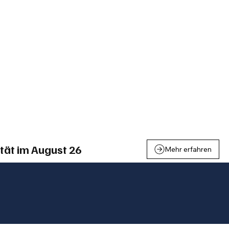
einden
Nachbarschaft
Inland
Wirtschaft
Leben
We
tät im August 26
Mehr erfahren