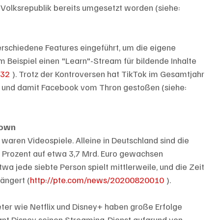
 Volksrepublik bereits umgesetzt worden (siehe: 
rschiedene Features eingeführt, um die eigene 
m Beispiel einen "Learn"-Stream für bildende Inhalte 
032
 ). Trotz der Kontroversen hat TikTok im Gesamtjahr 
t und damit Facebook vom Thron gestoßen (siehe: 
down
waren Videospiele. Alleine in Deutschland sind die 
 Prozent auf etwa 3,7 Mrd. Euro gewachsen 
 Etwa jede siebte Person spielt mittlerweile, und die Zeit 
längert (
http://pte.com/news/20200820010
 ).
ter wie Netflix und Disney+ haben große Erfolge 
ant Disney seinen Streaming-Dienst aufgrund von 