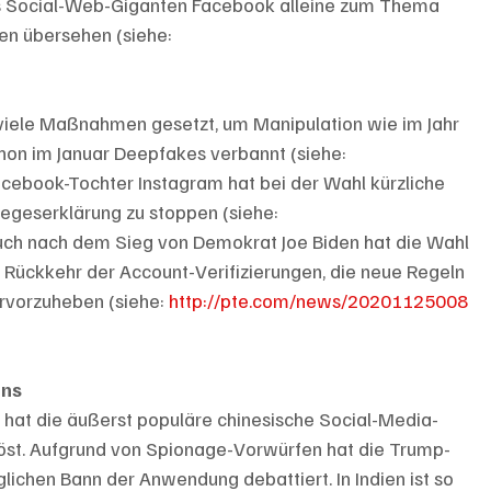
des Social-Web-Giganten Facebook alleine zum Thema 
en übersehen (siehe: 
viele Maßnahmen gesetzt, um Manipulation wie im Jahr 
hon im Januar Deepfakes verbannt (siehe: 
Facebook-Tochter Instagram hat bei der Wahl kürzliche 
egeserklärung zu stoppen (siehe: 
Auch nach dem Sieg von Demokrat Joe Biden hat die Wahl 
 Rückkehr der Account-Verifizierungen, die neue Regeln 
rvorzuheben (siehe: 
http://pte.com/news/20201125008
ins
 hat die äußerst populäre chinesische Social-Media-
öst. Aufgrund von Spionage-Vorwürfen hat die Trump-
ichen Bann der Anwendung debattiert. In Indien ist so 