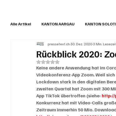
Alle Artikel
KANTON AARGAU
KANTON SOLO
pressetext.ch
30. Dez. 2020
3 Min. Lesezei
IN EIGENER SACHE
KOMMENTARE
LESER
Rückblick 2020: Zo
Mit NaN von 5 Sternen bewertet.
Keine andere Anwendung hat im Coron
Videokonferenz-App Zoom. Weil sich 
Lockdown stark in den digitalen Berei
zweiten Quartal hat Zoom mit 300 Mi
App TikTok übertroffen (siehe: 
http:
Konkurrenz hat mit Video-Calls große
Zeitraum immerhin 50 Mio. Downloads