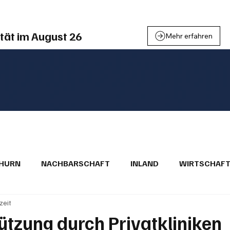
tät im August 26
Mehr erfahren
THURN
NACHBARSCHAFT
INLAND
WIRTSCHAF
zeit
BRIEFE
PUBLIREPORTAGEN
TOPSTORY
MUGA'
ützung durch Privatkliniken