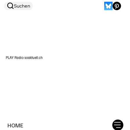
Suchen
PLAY Radio soaktuell.ch
HOME