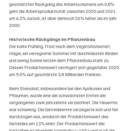
geschätzten Rückgang des Arbeitsvolumens um 0,8% 
geht die Arbeitsproduktivität zwischen 2020 und 2021 
um 6,3% zurück, ist aber dennoch 26% höher als im Jahr 
2000.
Historische Rückgänge im Pflanzenbau
Der kalte Frühling, Frost nach dem Vegetationsstart, 
Hagel, ein verregneter Sommer mit durchnässten Böden 
und wenig Sonne setzen dem Pflanzenbau stark zu. 
Dessen Produktionswert verringert sich gegenüber 2020 
um 9,0% auf geschätzte 3,8 Milliarden Franken.
Beim Steinobst, insbesondere bei den Aprikosen und 
Pflaumen, wurde eine der schwächsten Ernten der 
vergangenen zwei Jahrzehnte verzeichnet. Die Heuernte 
war schwierig. Die Getreideernte verzögerte sich und fiel 
durchzogen aus, wodurch der Produktionswert des 
Getreides um 13% sinkt. Der Produktionswert der 
Kartoffeln ist ebenfalls rückläufig (–15%) und auch die 