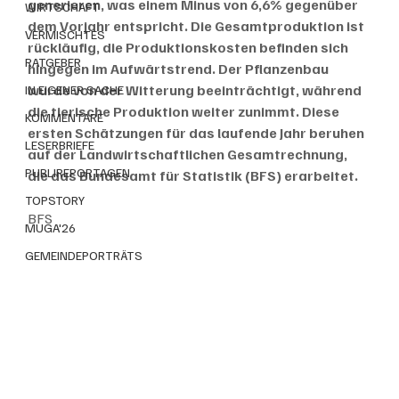
generieren, was einem Minus von 6,6% gegenüber 
WIRTSCHAFT
dem Vorjahr entspricht. Die Gesamtproduktion ist 
VERMISCHTES
rückläufig, die Produktionskosten befinden sich 
RATGEBER
hingegen im Aufwärtstrend. Der Pflanzenbau 
wurde von der Witterung beeinträchtigt, während 
IN EIGENER SACHE
die tierische Produktion weiter zunimmt. Diese 
KOMMENTARE
ersten Schätzungen für das laufende Jahr beruhen 
LESERBRIEFE
auf der Landwirtschaftlichen Gesamtrechnung, 
PUBLIREPORTAGEN
die das Bundesamt für Statistik (BFS) erarbeitet.
TOPSTORY
BFS
MUGA'26
GEMEINDEPORTRÄTS