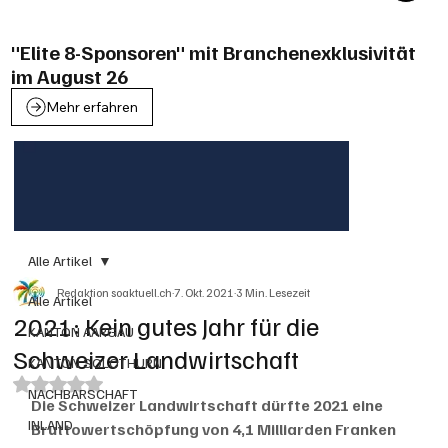
"Elite 8-Sponsoren" mit Branchenexklusivität
im August 26
Mehr erfahren
Alle Artikel
Redaktion soaktuell.ch
7. Okt. 2021
3 Min. Lesezeit
Alle Artikel
2021: Kein gutes Jahr für die
KANTON AARGAU
Schweizer Landwirtschaft
KANTON SOLOTHURN
Mit NaN von 5 Sternen bewertet.
NACHBARSCHAFT
Die Schweizer Landwirtschaft dürfte 2021 eine 
INLAND
Bruttowertschöpfung von 4,1 Milliarden Franken 