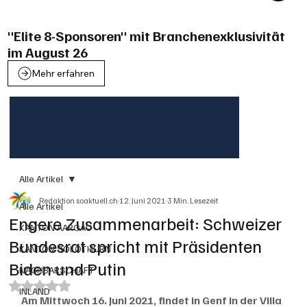
"Elite 8-Sponsoren" mit Branchenexklusivität
im August 26
Mehr erfahren
Alle Artikel
Redaktion soaktuell.ch
12. Juni 2021
3 Min. Lesezeit
Alle Artikel
Engere Zusammenarbeit: Schweizer
KANTON AARGAU
Bundesrat spricht mit Präsidenten
KANTON SOLOTHURN
Biden und Putin
NACHBARSCHAFT
Mit NaN von 5 Sternen bewertet.
INLAND
Am Mittwoch 16. Juni 2021, findet in Genf in der Villa 