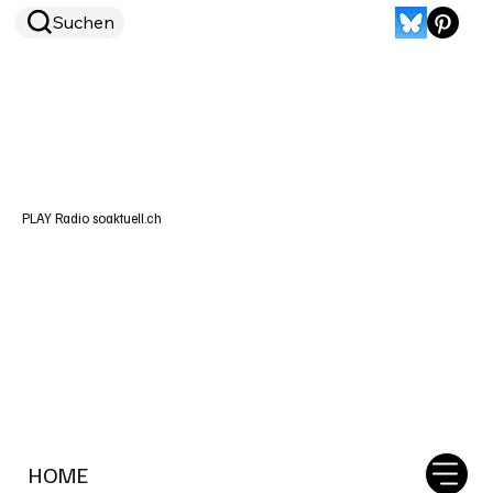
Suchen
PLAY Radio soaktuell.ch
HOME