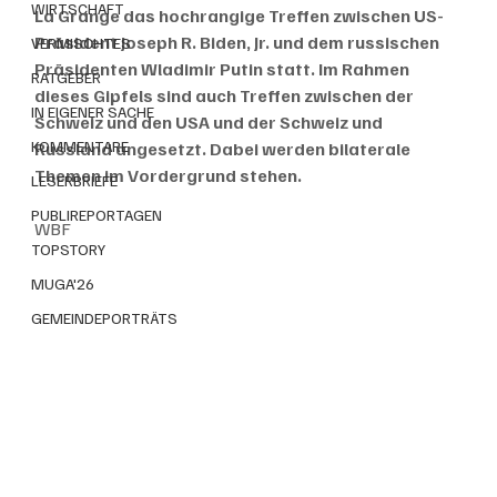
WIRTSCHAFT
La Grange das hochrangige Treffen zwischen US-
Präsident Joseph R. Biden, Jr. und dem russischen 
VERMISCHTES
Präsidenten Wladimir Putin statt. Im Rahmen 
RATGEBER
dieses Gipfels sind auch Treffen zwischen der 
IN EIGENER SACHE
Schweiz und den USA und der Schweiz und 
KOMMENTARE
Russland angesetzt. Dabei werden bilaterale 
Themen im Vordergrund stehen.
LESERBRIEFE
PUBLIREPORTAGEN
WBF
TOPSTORY
MUGA'26
GEMEINDEPORTRÄTS