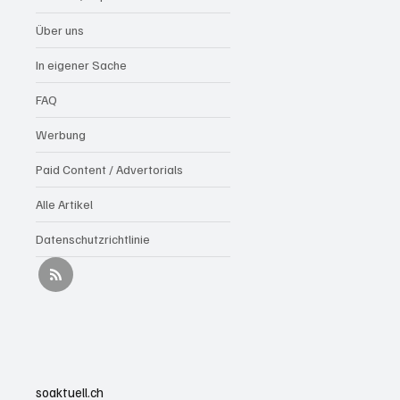
Frau hatte auf dem
Sonnendeck des
Über uns
Badehauses ihr Badetuch
ausgelegt und war
In eigener Sache
schwimmen...
FAQ
Werbung
Paid Content / Advertorials
Alle Artikel
Datenschutzrichtlinie
soaktuell.ch