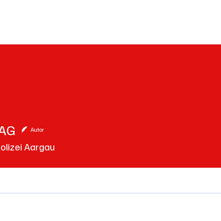
einden
Nachbarschaft
Inland
Wirtschaft
Leben
We
AG
Autor
olizei Aargau