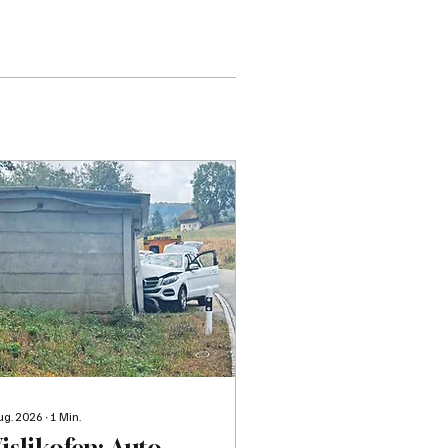
Aug. 2026
∙
1
Min.
islikofen: Auto