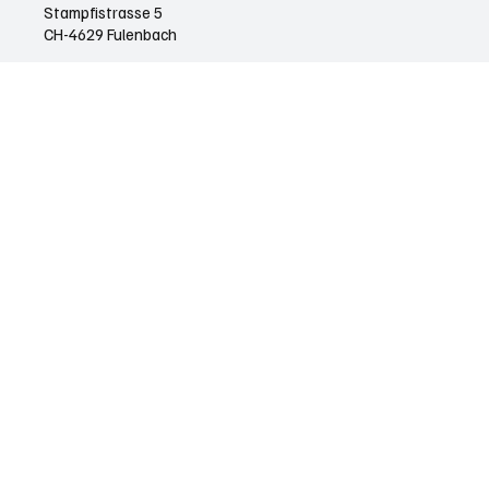
Stampfistrasse 5
CH-4629 Fulenbach
E-Mail:
redaktion@soaktuell.ch