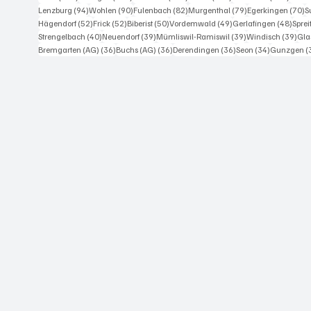
Rechtskurve vor dem
Jäh
94 Beiträge
90 Beiträge
82 Beiträge
79 Beiträge
7
Lenzburg
(94)
Wohlen
(90)
Fulenbach
(82)
Murgenthal
(79)
Egerkingen
(70)
S
Dorfausgang die
we
52 Beiträge
52 Beiträge
50 Beiträge
49 Beiträge
48 Be
Hägendorf
(52)
Frick
(52)
Biberist
(50)
Vordemwald
(49)
Gerlafingen
(48)
Spre
Kontrolle...
GLE
40 Beiträge
39 Beiträge
39 Beiträge
39 
Strengelbach
(40)
Neuendorf
(39)
Mümliswil-Ramiswil
(39)
Windisch
(39)
Gla
von
36 Beiträge
36 Beiträge
36 Beiträge
34 Beiträge
Bremgarten (AG)
(36)
Buchs (AG)
(36)
Derendingen
(36)
Seon
(34)
Gunzgen
(
Mell