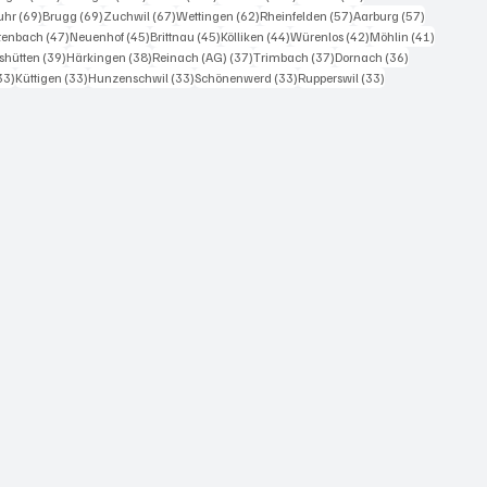
riger mit seinem
0 Beiträge
69 Beiträge
69 Beiträge
67 Beiträge
62 Beiträge
57 Beiträge
57 Beiträg
uhr
(69)
Brugg
(69)
Zuchwil
(67)
Wettingen
(62)
Rheinfelden
(57)
Aarburg
(57)
issen Mercedes-Benz
iträge
47 Beiträge
45 Beiträge
45 Beiträge
44 Beiträge
42 Beiträge
41 Beiträ
itenbach
(47)
Neuenhof
(45)
Brittnau
(45)
Kölliken
(44)
Würenlos
(42)
Möhlin
(41)
 auf der Hauptstrasse
Beiträge
39 Beiträge
38 Beiträge
37 Beiträge
37 Beiträge
36 Beiträge
shütten
(39)
Härkingen
(38)
Reinach (AG)
(37)
Trimbach
(37)
Dornach
(36)
 Wislikofen in Richtung
33 Beiträge
33 Beiträge
33 Beiträge
33 Beiträge
33 Beiträge
33)
Küttigen
(33)
Hunzenschwil
(33)
Schönenwerd
(33)
Rupperswil
(33)
ikon. In...