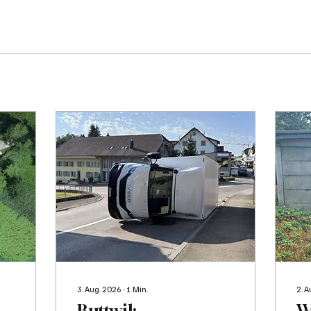
3. Aug. 2026
∙
1
Min.
2. 
Buttwil:
W