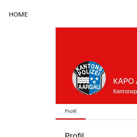
HOME
RADIO "live"
Aargau
Solothurn
Gem
KAPO 
Kantonsp
Profil
Profil