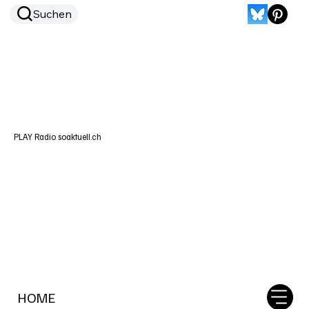
Suchen
PLAY Radio soaktuell.ch
HOME