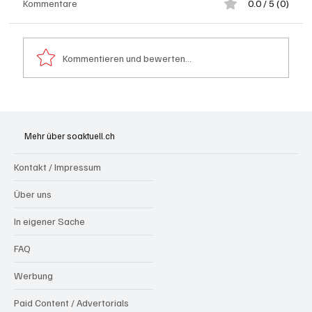
Kommentare
0.0 / 5 (0)
Kommentieren und bewerten...
Spürnasen im Dauereinsatz: Der Aargau ist
die Schweizer Hochburg der Polizeihunde
Mehr über soaktuell.ch
Kontakt / Impressum
Über uns
In eigener Sache
FAQ
Werbung
Paid Content / Advertorials