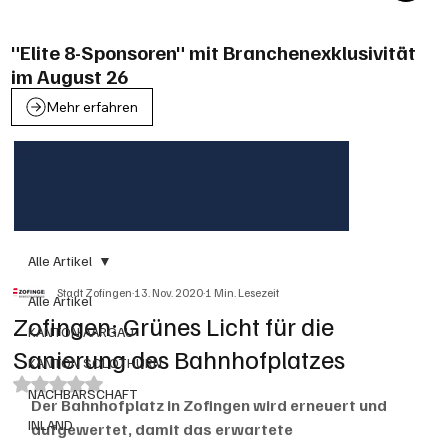
"Elite 8-Sponsoren" mit Branchenexklusivität
im August 26
Mehr erfahren
Alle Artikel
Stadt Zofingen
13. Nov. 2020
1 Min. Lesezeit
Alle Artikel
Zofingen: Grünes Licht für die
KANTON AARGAU
Sanierung des Bahnhofplatzes
KANTON SOLOTHURN
Mit NaN von 5 Sternen bewertet.
NACHBARSCHAFT
Der Bahnhofplatz in Zofingen wird erneuert und 
INLAND
aufgewertet, damit das erwartete 