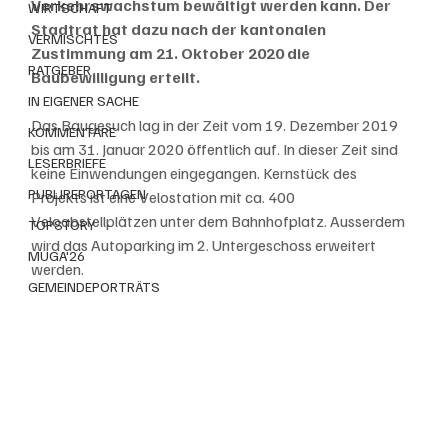
Verkehrswachstum bewältigt werden kann. Der 
WIRTSCHAFT
Stadtrat hat dazu nach der kantonalen 
VERMISCHTES
Zustimmung am 21. Oktober 2020 die 
RATGEBER
Baubewilligung erteilt. 
IN EIGENER SACHE
Das Baugesuch lag in der Zeit vom 19. Dezember 2019 
KOMMENTARE
bis am 31. Januar 2020 öffentlich auf. In dieser Zeit sind 
LESERBRIEFE
keine Einwendungen eingegangen. Kernstück des 
PUBLIREPORTAGEN
Projekts ist eine Velostation mit ca. 400 
Veloabstellplätzen unter dem Bahnhofplatz. Ausserdem 
TOPSTORY
wird das Autoparking im 2. Untergeschoss erweitert 
MUGA'26
werden.
GEMEINDEPORTRÄTS