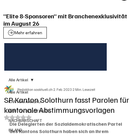
"Elite 8-Sponsoren" mit Branchenexklusivität
im August 26
Mehr erfahren
Alle Artikel
Redaktion soaktuell.ch
2. Feb. 2023
2 Min. Lesezeit
Alle Artikel
SP Kanton Solothurn fasst Parolen für
KANTON AARGAU
kantonale Abstimmungsvorlagen
KANTON SOLOTHURN
Mit NaN von 5 Sternen bewertet.
NACHBARSCHAFT
Die Delegierten der Sozialdemokratischen Partei 
INLAND
des Kantons Solothurn haben sich an ihrem