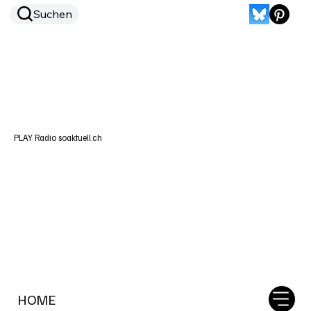
Suchen
PLAY Radio soaktuell.ch
HOME