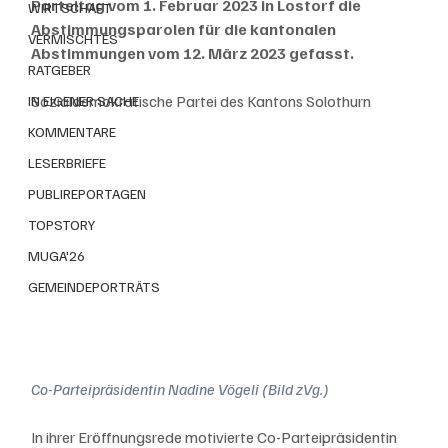
Parteitag vom 1. Februar 2023 in Lostorf die 
WIRTSCHAFT
Abstimmungsparolen für die kantonalen 
VERMISCHTES
Abstimmungen vom 12. März 2023 gefasst.
RATGEBER
Sozialdemokratische Partei des Kantons Solothurn
IN EIGENER SACHE
KOMMENTARE
LESERBRIEFE
PUBLIREPORTAGEN
TOPSTORY
MUGA'26
GEMEINDEPORTRÄTS
Co-Parteipräsidentin Nadine Vögeli (Bild zVg.)
In ihrer Eröffnungsrede motivierte Co-Parteipräsidentin 