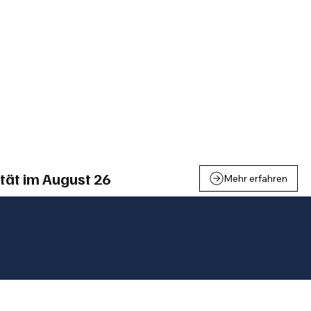
einden
Nachbarschaft
Inland
Wirtschaft
Leben
We
tät im August 26
Mehr erfahren