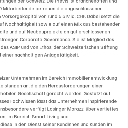
ungen der Schweiz. Die Previs ist branchenoffen und 
90 Mitarbeitende betreuen die angeschlossenen 
Vorsorgekapital von rund 6.5 Mia. CHF. Dabei setzt die 
uf Nachhaltigkeit sowie auf einen Mix aus bestehenden 
dite und auf Neubauprojekte an gut erschlossenen 
r strengen Corporate Governance. Sie ist Mitglied des 
es ASIP und von Ethos, der Schweizerischen Stiftung 
 einer nachhaltigen Anlagetätigkeit.
weizer Unternehmen im Bereich Immobilienentwicklung 
leistungen an, die den Herausforderungen einer 
obilen Gesellschaft gerecht werden. Gestützt auf 
osses Fachwissen lässt das Unternehmen inspirierende 
nsbesondere verfügt Losinger Marazzi über vertieftes 
n, im Bereich Smart Living und 
diese in den Dienst seiner Kundinnen und Kunden im 