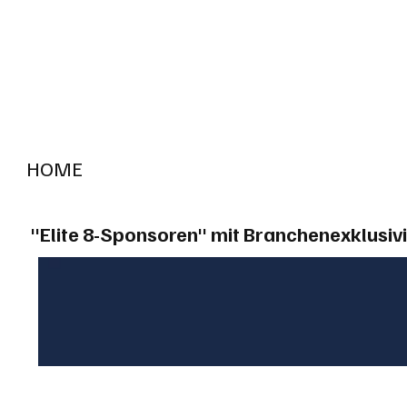
HOME
RADIO "live"
Aargau
Solothurn
Gem
"Elite 8-Sponsoren" mit Branchenexklusivi