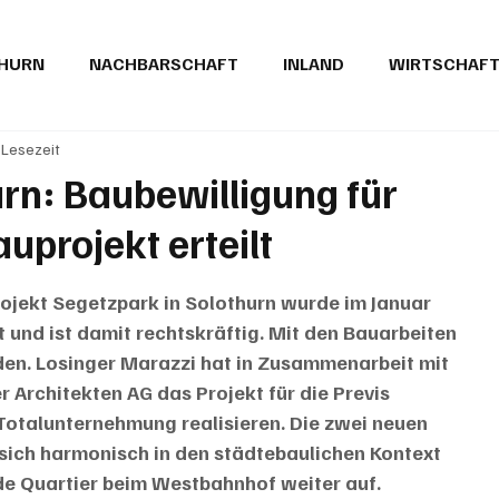
THURN
NACHBARSCHAFT
INLAND
WIRTSCHAF
 Lesezeit
BRIEFE
PUBLIREPORTAGEN
TOPSTORY
MUGA'
rn: Baubewilligung für
uprojekt erteilt
ojekt Segetzpark in Solothurn wurde im Januar 
 und ist damit rechtskräftig. Mit den Bauarbeiten 
en. Losinger Marazzi hat in Zusammenarbeit mit 
 Architekten AG das Projekt für die Previs 
Totalunternehmung realisieren. Die zwei neuen 
ich harmonisch in den städtebaulichen Kontext 
e Quartier beim Westbahnhof weiter auf.