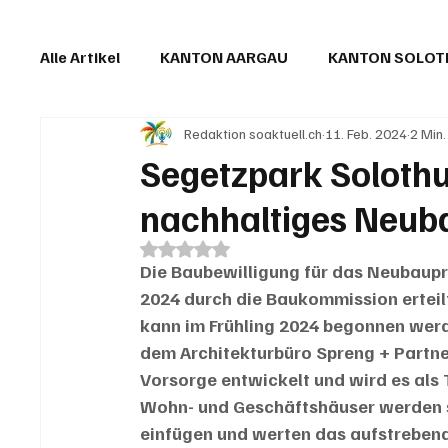
Alle Artikel
KANTON AARGAU
KANTON SOLO
Redaktion soaktuell.ch
11. Feb. 2024
2 Min.
IN EIGENER SACHE
KOMMENTARE
LESER
Segetzpark Solothu
nachhaltiges Neuba
Mit NaN von 5 Sternen bewertet.
Die Baubewilligung für das Neubaupr
2024 durch die Baukommission erteilt
kann im Frühling 2024 begonnen werd
dem Architekturbüro Spreng + Partner
Vorsorge entwickelt und wird es als 
Wohn- und Geschäftshäuser werden s
einfügen und werten das aufstrebend