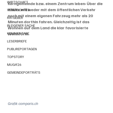
WIRTSCHAFT
Kerngemeinde bzw. einem Zentrum leben: Über die 
Hälfte will weder mit dem öffentlichen Verkehr 
VERMISCHTES
noch mit einem eigenen Fahrzeug mehr als 20 
RATGEBER
Minuten dorthin fahren. Gleichzeitig ist das 
IN EIGENER SACHE
Wohnen auf dem Land die klar favorisierte 
KOMMENTARE
Wohnform. 
LESERBRIEFE
PUBLIREPORTAGEN
TOPSTORY
MUGA'26
GEMEINDEPORTRÄTS
Grafik comparis.ch 