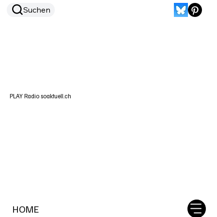
Suchen
PLAY Radio soaktuell.ch
HOME