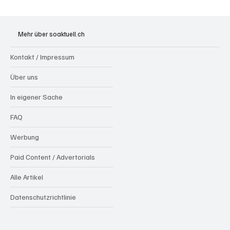
Hilfikon: Brand in Heustock führt zu
stundenlangen Löscharbeiten
Mehr über soaktuell.ch
Kontakt / Impressum
Über uns
In eigener Sache
FAQ
Werbung
Paid Content / Advertorials
Alle Artikel
Datenschutzrichtlinie