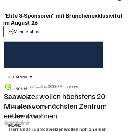
"Elite 8-Sponsoren" mit Branchenexklusivität
im August 26
Mehr erfahren
Alle Artikel
comparis.ch
11. Dez. 2022
3 Min. Lesezeit
Alle Artikel
Schweizer wollen höchstens 20
KANTON AARGAU
Minuten vom nächsten Zentrum
KANTON SOLOTHURN
entfernt wohnen
NACHBARSCHAFT
Mit NaN von 5 Sternen bewertet.
INLAND
Herr und Frau Schweizer wollen nah an einer 