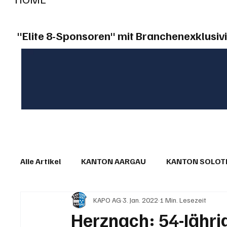
"Elite 8-Sponsoren" mit Branchenexklusivi
Alle Artikel
KANTON AARGAU
KANTON SOLO
KAPO AG
3. Jan. 2022
1 Min. Lesezeit
IN EIGENER SACHE
KOMMENTARE
LESER
Herznach: 54-Jährig