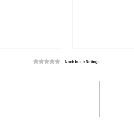
Mit 0 von 5 Sternen bewertet.
Noch keine Ratings
eengen: 62-jährige
Aargau: Barbara Bore
on Badegast tätlich
Mathys soll SVP-
iffen (Zeugen
Ständeratskandidati
t)
werden