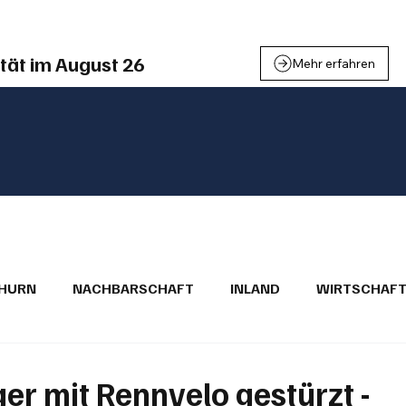
tät im August 26
Mehr erfahren
THURN
NACHBARSCHAFT
INLAND
WIRTSCHAF
BRIEFE
PUBLIREPORTAGEN
TOPSTORY
MUGA'
er mit Rennvelo gestürzt -