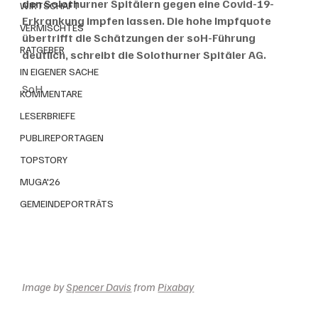
den Solothurner Spitälern gegen eine Covid-19-
WIRTSCHAFT
Erkrankung impfen lassen. Die hohe Impfquote 
VERMISCHTES
übertrifft die Schätzungen der soH-Führung 
RATGEBER
deutlich, schreibt die Solothurner Spitäler AG. 
IN EIGENER SACHE
SoH
KOMMENTARE
LESERBRIEFE
PUBLIREPORTAGEN
TOPSTORY
MUGA'26
GEMEINDEPORTRÄTS
Image by 
Spencer Davis
 from 
Pixabay