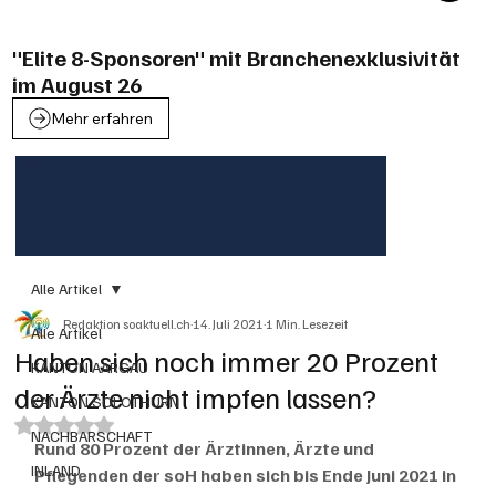
"Elite 8-Sponsoren" mit Branchenexklusivität
im August 26
Mehr erfahren
Alle Artikel
Redaktion soaktuell.ch
14. Juli 2021
1 Min. Lesezeit
Alle Artikel
Haben sich noch immer 20 Prozent
KANTON AARGAU
der Ärzte nicht impfen lassen?
KANTON SOLOTHURN
Mit NaN von 5 Sternen bewertet.
NACHBARSCHAFT
Rund 80 Prozent der Ärztinnen, Ärzte und 
INLAND
Pflegenden der soH haben sich bis Ende Juni 2021 in 