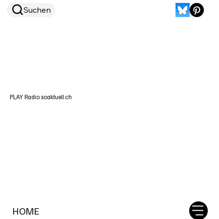
Suchen
PLAY Radio soaktuell.ch
HOME