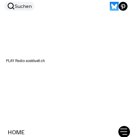
Suchen
PLAY Radio soaktuell.ch
HOME