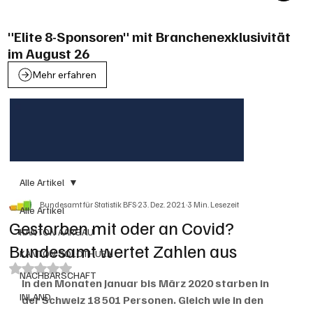
"Elite 8-Sponsoren" mit Branchenexklusivität
im August 26
Mehr erfahren
Alle Artikel
Bundesamt für Statistik BFS
23. Dez. 2021
3 Min. Lesezeit
Alle Artikel
Gestorben mit oder an Covid?
KANTON AARGAU
Bundesamt wertet Zahlen aus
KANTON SOLOTHURN
Mit NaN von 5 Sternen bewertet.
NACHBARSCHAFT
In den Monaten Januar bis März 2020 starben in 
INLAND
der Schweiz 18 501 Personen. Gleich wie in den 