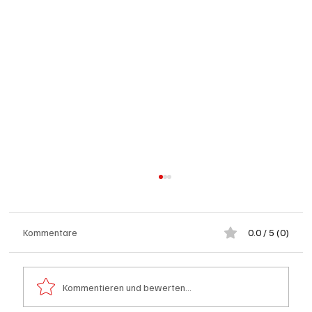
Kommentare
0.0 / 5 (0)
Kommentieren und bewerten...
Schulanfang: Achtung Kinder