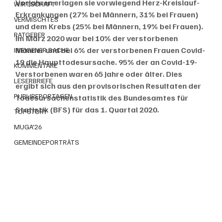
Vorjahren erlagen sie vorwiegend Herz-Kreislauf-
WIRTSCHAFT
Erkrankungen (27% bei Männern, 31% bei Frauen) 
VERMISCHTES
und dem Krebs (25% bei Männern, 19% bei Frauen). 
RATGEBER
Im März 2020 war bei 10% der verstorbenen 
Männer und bei 6% der verstorbenen Frauen Covid-
IN EIGENER SACHE
19 die Haupttodesursache. 95% der an Covid-19-
KOMMENTARE
Verstorbenen waren 65 Jahre oder älter. Dies 
LESERBRIEFE
ergibt sich aus den provisorischen Resultaten der 
PUBLIREPORTAGEN
Todesursachenstatistik des Bundesamtes für 
Statistik (BFS) für das 1. Quartal 2020.
TOPSTORY
MUGA'26
GEMEINDEPORTRÄTS