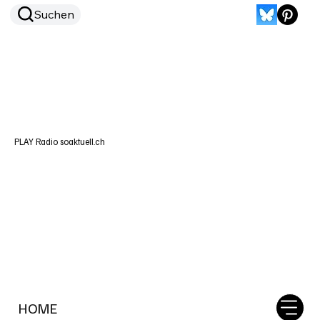
Suchen
PLAY Radio soaktuell.ch
HOME