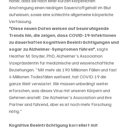
höher, dass sie nach einer kurzen körperlichen 
Anstrengung einen niedrigen Sauerstoffgehalt im Blut 
aufwiesen, sowie eine schlechte allgemeine körperliche 
Verfassung.
"Diese neuen Daten weisen auf beunruhigende 
Trends hin, die zeigen, dass COVID-19-Infektionen 
zu dauerhaften kognitiven Beeinträchtigungen und 
sogar zu Alzheimer-Symptomen führen"
, sagte 
Heather M. Snyder, PhD, Alzheimer's Association 
Vizepräsidentin für medizinische und wissenschaftliche 
Beziehungen. "Mit mehr als 190 Millionen Fällen und fast 
4 Millionen Todesfällen weltweit, hat COVID-19 die 
ganze Welt verwüstet. Wir müssen unbedingt weiter 
erforschen, was dieses Virus mit unseren Körpern und 
Gehirnen anstellt. Die Alzheimer's Association und ihre 
Partner sind führend, aber es ist noch mehr Forschung 
nötig."
Kognitive Beeinträchtigung korreliert mit 