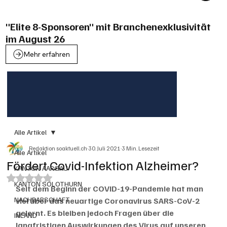
"Elite 8-Sponsoren" mit Branchenexklusivität
im August 26
Mehr erfahren
Alle Artikel
Redaktion soaktuell.ch
30. Juli 2021
3 Min. Lesezeit
Alle Artikel
Fördert Covid-Infektion Alzheimer?
KANTON AARGAU
Mit NaN von 5 Sternen bewertet.
KANTON SOLOTHURN
Seit dem Beginn der COVID-19-Pandemie hat man 
NACHBARSCHAFT
viel über das neuartige Coronavirus SARS-CoV-2 
gelernt. Es bleiben jedoch Fragen über die 
INLAND
langfristigen Auswirkungen des Virus auf unseren 