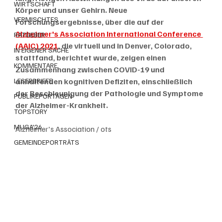
WIRTSCHAFT
Körper und unser Gehirn. Neue 
VERMISCHTES
Forschungsergebnisse, über die auf der 
Alzheimer's Association International Conference 
RATGEBER
(AAIC) 2021
, die virtuell und in Denver, Colorado, 
IN EIGENER SACHE
stattfand, berichtet wurde, zeigen einen 
KOMMENTARE
Zusammenhang zwischen COVID-19 und 
LESERBRIEFE
anhaltenden kognitiven Defiziten, einschließlich 
der Beschleunigung der Pathologie und Symptome 
PUBLIREPORTAGEN
der Alzheimer-Krankheit.
TOPSTORY
MUGA'26
Alzheimer's Association / ots
GEMEINDEPORTRÄTS