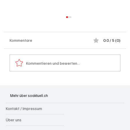
Kommentare
0.0 / 5 (0)
Kommentieren und bewerten...
Wie kleine Gratis-Online-Medien mit
Webradios die Schweizer Medienwelt
Mehr über soaktuell.ch
aufrütteln
Kontakt / Impressum
Über uns