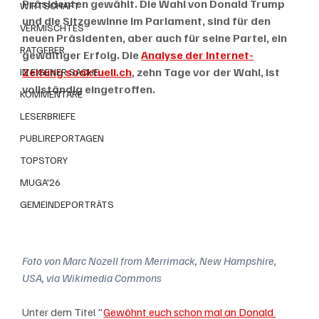
Präsidenten gewählt. Die Wahl von Donald Trump 
WIRTSCHAFT
und die Sitzgewinne im Parlament, sind für den 
VERMISCHTES
neuen Präsidenten, aber auch für seine Partei, ein 
RATGEBER
gewaltiger Erfolg. Die 
Analyse der Internet-
Zeitung soaktuell.ch
, zehn Tage vor der Wahl, ist 
IN EIGENER SACHE
vollständig eingetroffen. 
KOMMENTARE
LESERBRIEFE
PUBLIREPORTAGEN
TOPSTORY
MUGA'26
GEMEINDEPORTRÄTS
Foto von Marc Nozell from Merrimack, New Hampshire, 
USA, via Wikimedia Commons
Unter dem Titel "
Gewöhnt euch schon mal an Donald 