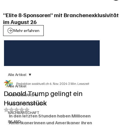
"Elite 8-Sponsoren" mit Branchenexklusivität
im August 26
Mehr erfahren
Alle Artikel
Redaktion soaktuell.ch
6. Nov. 2024
3 Min. Lesezeit
Alle Artikel
Donald Trump gelingt ein
KANTON AARGAU
Husarenstück
KANTON SOLOTHURN
Mit NaN von 5 Sternen bewertet.
NACHBARSCHAFT
In den letzten Stunden haben Millionen 
INLAND
Amerikanerinnen und Amerikaner ihren 