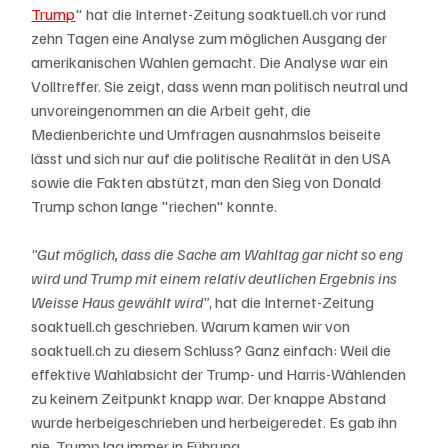
Trump
" hat die Internet-Zeitung soaktuell.ch vor rund 
zehn Tagen eine Analyse zum möglichen Ausgang der 
amerikanischen Wahlen gemacht. Die Analyse war ein 
Volltreffer. Sie zeigt, dass wenn man politisch neutral und 
unvoreingenommen an die Arbeit geht, die 
Medienberichte und Umfragen ausnahmslos beiseite 
lässt und sich nur auf die politische Realität in den USA 
sowie die Fakten abstützt, man den Sieg von Donald 
Trump schon lange "riechen" konnte. 
"Gut möglich, dass die Sache am Wahltag gar nicht so eng 
wird und Trump mit einem relativ deutlichen Ergebnis ins 
Weisse Haus gewählt wird"
, hat die Internet-Zeitung 
soaktuell.ch geschrieben. Warum kamen wir von 
soaktuell.ch zu diesem Schluss? Ganz einfach: Weil die 
effektive Wahlabsicht der Trump- und Harris-Wählenden 
zu keinem Zeitpunkt knapp war. Der knappe Abstand 
wurde herbeigeschrieben und herbeigeredet. Es gab ihn 
nie. Trump lag immer in Führung. 