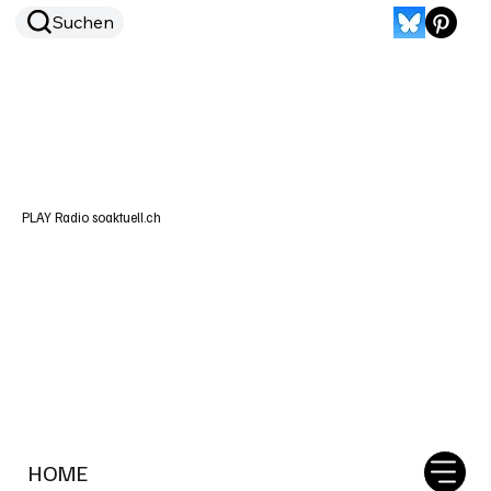
Suchen
PLAY Radio soaktuell.ch
HOME