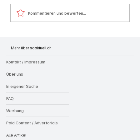
Kommentieren und bewerten...
Hilfikon: Brand in Heustock führt zu
stundenlangen Löscharbeiten
Mehr über soaktuell.ch
Kontakt / Impressum
Über uns
In eigener Sache
FAQ
Werbung
Paid Content / Advertorials
Alle Artikel