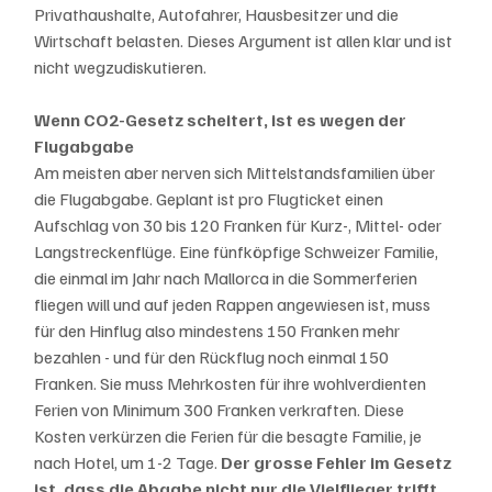
Privathaushalte, Autofahrer, Hausbesitzer und die 
Wirtschaft belasten. Dieses Argument ist allen klar und ist 
nicht wegzudiskutieren. 
Wenn CO2-Gesetz scheitert, ist es wegen der 
Flugabgabe
Am meisten aber nerven sich Mittelstandsfamilien über 
die Flugabgabe. Geplant ist pro Flugticket einen 
Aufschlag von 30 bis 120 Franken für Kurz-, Mittel- oder 
Langstreckenflüge. Eine fünfköpfige Schweizer Familie, 
die einmal im Jahr nach Mallorca in die Sommerferien 
fliegen will und auf jeden Rappen angewiesen ist, muss 
für den Hinflug also mindestens 150 Franken mehr 
bezahlen - und für den Rückflug noch einmal 150 
Franken. Sie muss Mehrkosten für ihre wohlverdienten 
Ferien von Minimum 300 Franken verkraften. Diese 
Kosten verkürzen die Ferien für die besagte Familie, je 
nach Hotel, um 1-2 Tage. 
Der grosse Fehler im Gesetz 
ist, dass die Abgabe nicht nur die Vielflieger trifft, 