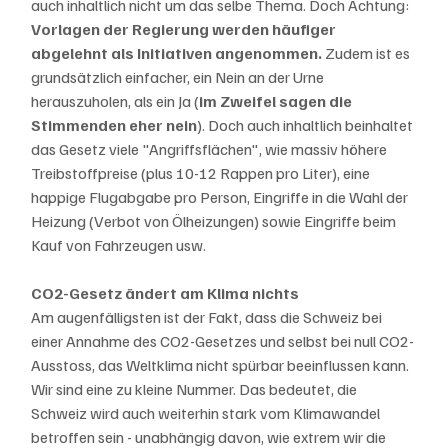
auch inhaltlich nicht um das selbe Thema. Doch Achtung: 
Vorlagen der Regierung werden häufiger 
abgelehnt als Initiativen angenommen.
 Zudem ist es 
grundsätzlich einfacher, ein Nein an der Urne 
herauszuholen, als ein Ja (
im Zweifel sagen die 
Stimmenden eher nein
). Doch auch inhaltlich beinhaltet 
das Gesetz viele "Angriffsflächen", wie massiv höhere 
Treibstoffpreise (plus 10-12 Rappen pro Liter), eine 
happige Flugabgabe pro Person, Eingriffe in die Wahl der 
Heizung (Verbot von Ölheizungen) sowie Eingriffe beim 
Kauf von Fahrzeugen usw. 
CO2-Gesetz ändert am Klima nichts
Am augenfälligsten ist der Fakt, dass die Schweiz bei 
einer Annahme des CO2-Gesetzes und selbst bei null CO2-
Ausstoss, das Weltklima nicht spürbar beeinflussen kann. 
Wir sind eine zu kleine Nummer. Das bedeutet, die 
Schweiz wird auch weiterhin stark vom Klimawandel 
betroffen sein - unabhängig davon, wie extrem wir die 