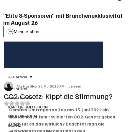
"Elite 8-Sponsoren" mit Branchenexklusivität
im August 26
Mehr erfahren
Alle Artikel
Martina Gloor
23. Mai 2021
3 Min. Lesezeit
Alle Artikel
CO2-Gesetz: Kippt die Stimmung?
KANTON AARGAU
Mit NaN von 5 Sternen bewertet.
KANTON SOLOTHURN
Gemäss Umfragen soll es am 13. Juni 2021 ein 
NACHBARSCHAFT
deutliches Ja zum revidierten CO2-Gesetz geben. 
Doch tut es das wirklich? Beachtet man die 
INLAND
Aussagen in den Medien und in den 