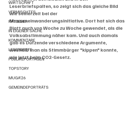
WIRTSCHAFT
Leserbriefspalten, so zeigt sich das gleiche Bild 
VERMISCHTES
wie seinerzeit bei der 
Masseneinwanderungsinitiative. Dort hat sich das 
RATGEBER
Blatt auch von Woche zu Woche gewendet, als die 
IN EIGENER SACHE
Volksabstimmung näher kam. Und auch damals 
KOMMENTARE
gab es Dutzende verschiedene Argumente, 
LESERBRIEFE
weshalb man als Stimmbürger "kippen" konnte, 
wie jetzt beim CO2-Gesetz.
PUBLIREPORTAGEN
TOPSTORY
MUGA'26
GEMEINDEPORTRÄTS