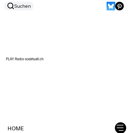
Suchen
PLAY Radio soaktuell.ch
HOME