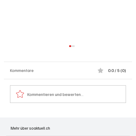
Kommentare
0.0 / 5 (0)
Kommentieren und bewerten...
Wie kleine Gratis-Online-Medien mit
Webradios die Schweizer Medienwelt
Mehr über soaktuell.ch
aufrütteln