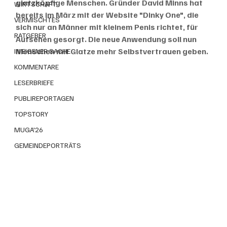
glatzköpfige Menschen. Gründer David Minns hat 
WIRTSCHAFT
bereits im März mit der Website "Dinky One", die 
VERMISCHTES
sich nur an Männer mit kleinem Penis richtet, für 
RATGEBER
Aufsehen gesorgt. Die neue Anwendung soll nun 
Menschen mit Glatze mehr Selbstvertrauen geben.
IN EIGENER SACHE
KOMMENTARE
LESERBRIEFE
PUBLIREPORTAGEN
TOPSTORY
MUGA'26
GEMEINDEPORTRÄTS