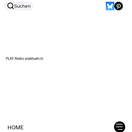
Suchen
PLAY Radio soaktuell.ch
HOME