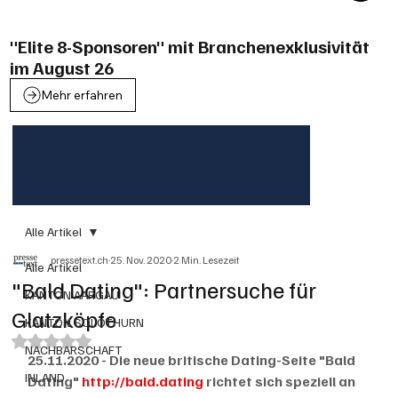
"Elite 8-Sponsoren" mit Branchenexklusivität
im August 26
Mehr erfahren
Alle Artikel
pressetext.ch
25. Nov. 2020
2 Min. Lesezeit
Alle Artikel
"Bald Dating": Partnersuche für
KANTON AARGAU
Glatzköpfe
KANTON SOLOTHURN
Mit NaN von 5 Sternen bewertet.
NACHBARSCHAFT
25.11.2020 - Die neue britische Dating-Seite "Bald 
INLAND
Dating" 
http://bald.dating
 richtet sich speziell an 