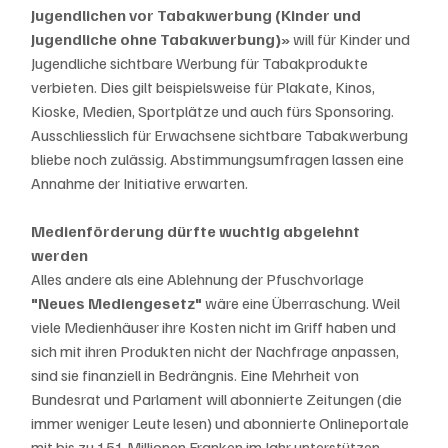
Jugendlichen vor Tabakwerbung (Kinder und 
Jugendliche ohne Tabakwerbung)»
 will für Kinder und 
Jugendliche sichtbare Werbung für Tabakprodukte 
verbieten. Dies gilt beispielsweise für Plakate, Kinos, 
Kioske, Medien, Sportplätze und auch fürs Sponsoring. 
Ausschliesslich für Erwachsene sichtbare Tabakwerbung 
bliebe noch zulässig. Abstimmungsumfragen lassen eine 
Annahme der Initiative erwarten.
Medienförderung dürfte wuchtig abgelehnt 
werden 
Alles andere als eine Ablehnung der Pfuschvorlage 
"Neues Mediengesetz" 
wäre eine Überraschung. Weil 
viele Medienhäuser ihre Kosten nicht im Griff haben und 
sich mit ihren Produkten nicht der Nachfrage anpassen, 
sind sie finanziell in Bedrängnis. Eine Mehrheit von 
Bundesrat und Parlament will abonnierte Zeitungen (die 
immer weniger Leute lesen) und abonnierte Onlineportale 
mit bis zu 151 Millionen Franken im Jahr unterstützen, 