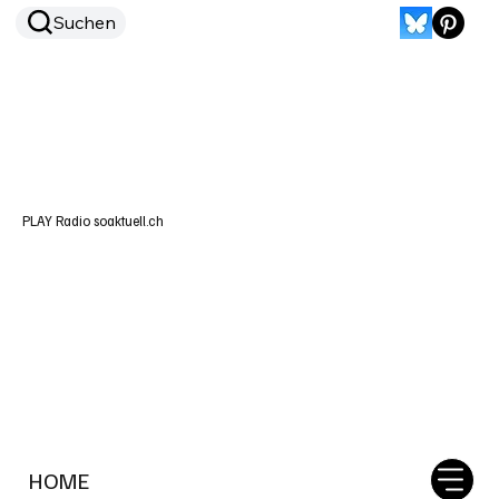
Suchen
PLAY Radio soaktuell.ch
HOME