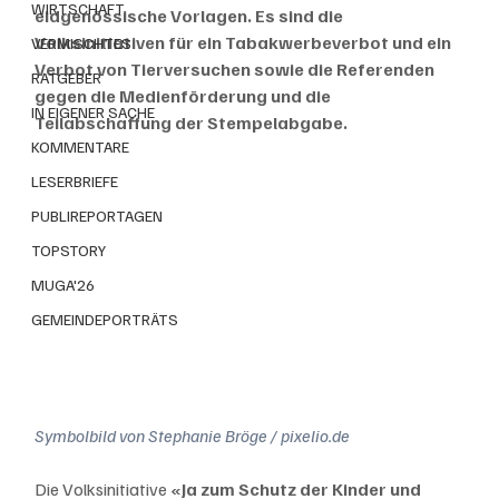
WIRTSCHAFT
eidgenössische Vorlagen. Es sind die 
Volksinitiativen für ein Tabakwerbeverbot und ein 
VERMISCHTES
Verbot von Tierversuchen sowie die Referenden 
RATGEBER
gegen die Medienförderung und die 
IN EIGENER SACHE
Teilabschaffung der Stempelabgabe.
KOMMENTARE
LESERBRIEFE
PUBLIREPORTAGEN
TOPSTORY
MUGA'26
GEMEINDEPORTRÄTS
Symbolbild von Stephanie Bröge / pixelio.de
Die Volksinitiative 
«Ja zum Schutz der Kinder und 