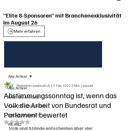
"Elite 8-Sponsoren" mit Branchenexklusivität
im August 26
Mehr erfahren
Alle Artikel
Redaktion soaktuell.ch
13. Feb. 2022
2 Min. Lesezeit
Alle Artikel
Abstimmungssonntag ist, wenn das
KANTON AARGAU
Volk die Arbeit von Bundesrat und
KANTON SOLOTHURN
Parlament bewertet
NACHBARSCHAFT
Mit NaN von 5 Sternen bewertet.
INLAND
Volk und Stände entscheiden über vier 